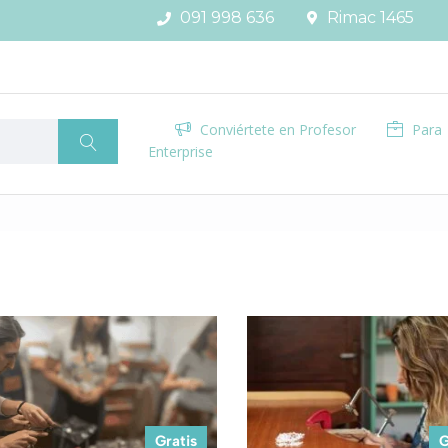
091 998 636
Rimac 1465
Conviértete en Profesor
Para
Enterprise
Gratis
G