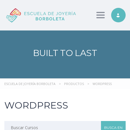
Toggle nav
BUILT TO LAST
ESCUELA DE JOYERÍA BORBOLETA
>
PRODUCTOS
>
WORDPRESS
WORDPRESS
Buscar: