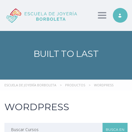
Toggle nav
BUILT TO LAST
ESCUELA DE JOYERÍA BORBOLETA
>
PRODUCTOS
>
WORDPRESS
WORDPRESS
Buscar: