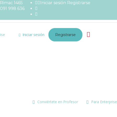
Rimac 1465
Iniciar sesión
Registrarse
091 998 636
ise
Iniciar sesión
Registrarse
Conviértete en Profesor
Para Enterprise